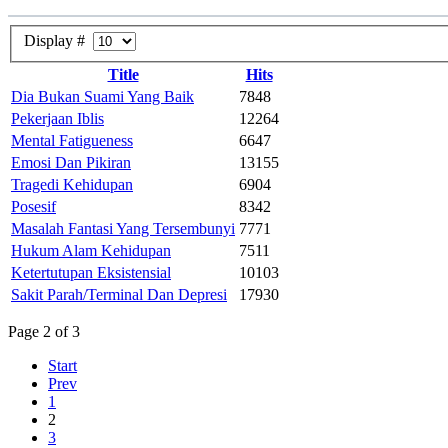
Display #
Title
Hits
Dia Bukan Suami Yang Baik
7848
Pekerjaan Iblis
12264
Mental Fatigueness
6647
Emosi Dan Pikiran
13155
Tragedi Kehidupan
6904
Posesif
8342
Masalah Fantasi Yang Tersembunyi
7771
Hukum Alam Kehidupan
7511
Ketertutupan Eksistensial
10103
Sakit Parah/Terminal Dan Depresi
17930
Page 2 of 3
Start
Prev
1
2
3