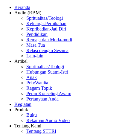
Beranda
Audio (RBM)
Spritualitas/Teologi
Keluarga-Pernikahan
Kepribadian-Jati Diri
Pendidikan
Remaja dan Muda-mudi
Masa Tua
Relasi dengan Sesama
Lain-lain
Artikel
Spiritualitas/Teologi
Hubungan Suami-Istri
Anak
Pria/Wanita
Ragam Topik
Peran Konseling Awam
Pertanyaan Anda
Kegiatan
Produk
Buku
Rekaman Audio Video
Tentang Kami
Tentang STTRI