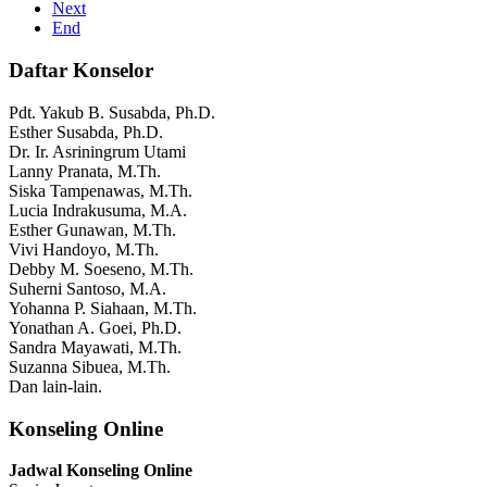
Next
End
Daftar Konselor
Pdt. Yakub B. Susabda, Ph.D.
Esther Susabda, Ph.D.
Dr. Ir. Asriningrum Utami
Lanny Pranata, M.Th.
Siska Tampenawas, M.Th.
Lucia Indrakusuma, M.A.
Esther Gunawan, M.Th.
Vivi Handoyo, M.Th.
Debby M. Soeseno, M.Th.
Suherni Santoso, M.A.
Yohanna P. Siahaan, M.Th.
Yonathan A. Goei, Ph.D.
Sandra Mayawati, M.Th.
Suzanna Sibuea, M.Th.
Dan lain-lain.
Konseling Online
Jadwal Konseling Online