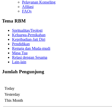
Pelayanan Konseling
Afiliasi
FAQs
Tema RBM
Spritualitas/Teologi
Keluarga-Pernikahan
Kepribadian-Jati Diri
Pendidikan
Remaja dan Muda-mudi
Masa Tua
Relasi dengan Sesama
Lain-lain
Jumlah Pengunjung
Today
Yesterday
This Month