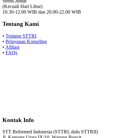
Senin-Jumat
(Kecuali Hari Libur)
10.30-12.00 WIB dan 20.00-22.00 WIB
Tentang Kami
•
Tentang STTRI
•
Pelayanan Konseling
•
Afiliasi
•
FAQs
Kontak Info
STT Reformed Indonesia (STTRI, dulu STTRII)
Jl. Kemang Utara IX/10, Warung Buncit