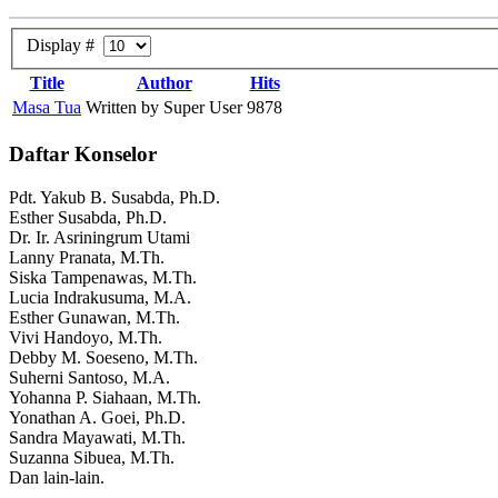
Display #
Title
Author
Hits
Masa Tua
Written by Super User
9878
Daftar Konselor
Pdt. Yakub B. Susabda, Ph.D.
Esther Susabda, Ph.D.
Dr. Ir. Asriningrum Utami
Lanny Pranata, M.Th.
Siska Tampenawas, M.Th.
Lucia Indrakusuma, M.A.
Esther Gunawan, M.Th.
Vivi Handoyo, M.Th.
Debby M. Soeseno, M.Th.
Suherni Santoso, M.A.
Yohanna P. Siahaan, M.Th.
Yonathan A. Goei, Ph.D.
Sandra Mayawati, M.Th.
Suzanna Sibuea, M.Th.
Dan lain-lain.