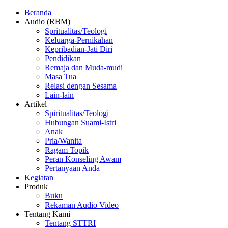
Beranda
Audio (RBM)
Spritualitas/Teologi
Keluarga-Pernikahan
Kepribadian-Jati Diri
Pendidikan
Remaja dan Muda-mudi
Masa Tua
Relasi dengan Sesama
Lain-lain
Artikel
Spiritualitas/Teologi
Hubungan Suami-Istri
Anak
Pria/Wanita
Ragam Topik
Peran Konseling Awam
Pertanyaan Anda
Kegiatan
Produk
Buku
Rekaman Audio Video
Tentang Kami
Tentang STTRI