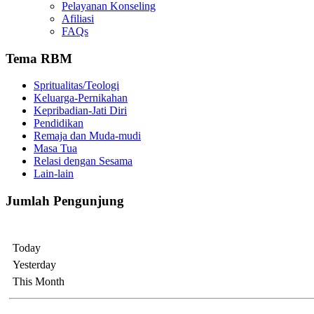
Pelayanan Konseling
Afiliasi
FAQs
Tema RBM
Spritualitas/Teologi
Keluarga-Pernikahan
Kepribadian-Jati Diri
Pendidikan
Remaja dan Muda-mudi
Masa Tua
Relasi dengan Sesama
Lain-lain
Jumlah Pengunjung
Today
Yesterday
This Month