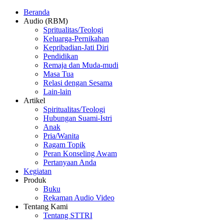
Beranda
Audio (RBM)
Spritualitas/Teologi
Keluarga-Pernikahan
Kepribadian-Jati Diri
Pendidikan
Remaja dan Muda-mudi
Masa Tua
Relasi dengan Sesama
Lain-lain
Artikel
Spiritualitas/Teologi
Hubungan Suami-Istri
Anak
Pria/Wanita
Ragam Topik
Peran Konseling Awam
Pertanyaan Anda
Kegiatan
Produk
Buku
Rekaman Audio Video
Tentang Kami
Tentang STTRI