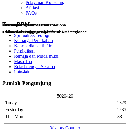
Pelayanan Konseling
Afiliasi
FAQs
Tema RBM
Pelayanan Konseling Kristen Profesional
Reformed Broadcasting Ministry
Konseling Online
Buku Konseling Pastoral
Dari Sekolah Tinggi Teologi Reformed Indonesia
Reformed Broadcasting Ministry
Pelayanan konseling gratis online tersedia bagi Anda!
Telah terbit buku Konseling Pastoral
Spritualitas/Teologi
Keluarga-Pernikahan
Kepribadian-Jati Diri
Pendidikan
Remaja dan Muda-mudi
Masa Tua
Relasi dengan Sesama
Lain-lain
Jumlah Pengunjung
5
0
2
0
4
2
0
Today
1329
Yesterday
1235
This Month
8811
Visitors Counter