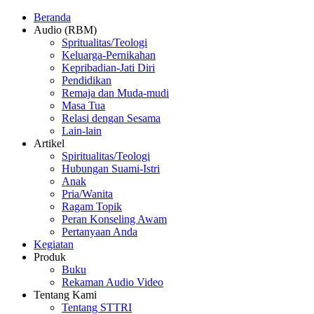
Beranda
Audio (RBM)
Spritualitas/Teologi
Keluarga-Pernikahan
Kepribadian-Jati Diri
Pendidikan
Remaja dan Muda-mudi
Masa Tua
Relasi dengan Sesama
Lain-lain
Artikel
Spiritualitas/Teologi
Hubungan Suami-Istri
Anak
Pria/Wanita
Ragam Topik
Peran Konseling Awam
Pertanyaan Anda
Kegiatan
Produk
Buku
Rekaman Audio Video
Tentang Kami
Tentang STTRI