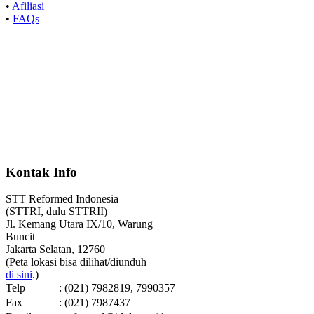
•
Afiliasi
•
FAQs
Kontak Info
STT Reformed Indonesia
(STTRI, dulu STTRII)
Jl. Kemang Utara IX/10, Warung
Buncit
Jakarta Selatan, 12760
(Peta lokasi bisa dilihat/diunduh
di sini
.)
Telp
: (021) 7982819, 7990357
Fax
: (021) 7987437