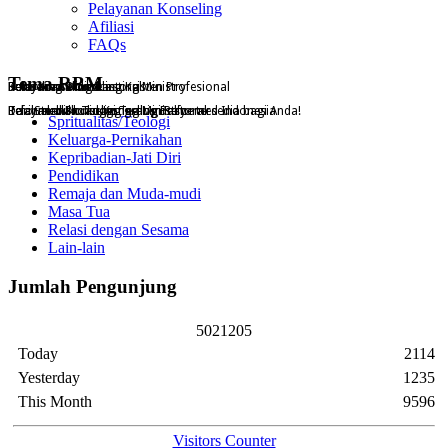
Pelayanan Konseling
Afiliasi
FAQs
Tema RBM
Pelayanan Konseling Kristen Profesional
Reformed Broadcasting Ministry
Konseling Online
Buku Konseling Pastoral
Dari Sekolah Tinggi Teologi Reformed Indonesia
Reformed Broadcasting Ministry
Pelayanan konseling gratis online tersedia bagi Anda!
Telah terbit buku Konseling Pastoral
Spritualitas/Teologi
Keluarga-Pernikahan
Kepribadian-Jati Diri
Pendidikan
Remaja dan Muda-mudi
Masa Tua
Relasi dengan Sesama
Lain-lain
Jumlah Pengunjung
5
0
2
1
2
0
5
Today
2114
Yesterday
1235
This Month
9596
Visitors Counter