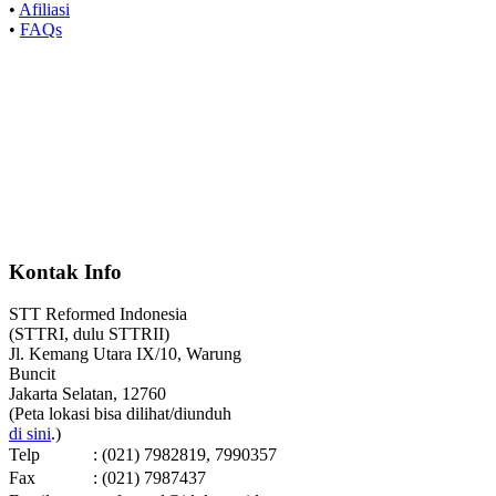
•
Afiliasi
•
FAQs
Kontak Info
STT Reformed Indonesia
(STTRI, dulu STTRII)
Jl. Kemang Utara IX/10, Warung
Buncit
Jakarta Selatan, 12760
(Peta lokasi bisa dilihat/diunduh
di sini
.)
Telp
: (021) 7982819, 7990357
Fax
: (021) 7987437