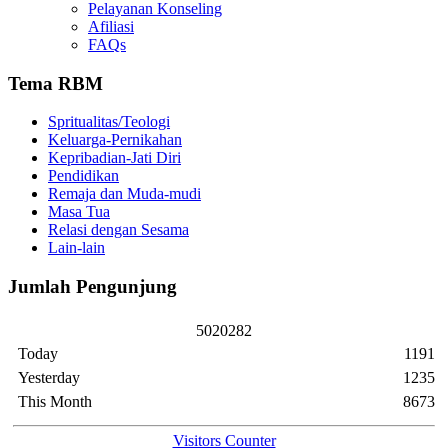
Pelayanan Konseling
Afiliasi
FAQs
Tema RBM
Spritualitas/Teologi
Keluarga-Pernikahan
Kepribadian-Jati Diri
Pendidikan
Remaja dan Muda-mudi
Masa Tua
Relasi dengan Sesama
Lain-lain
Jumlah Pengunjung
5
0
2
0
2
8
2
Today
1191
Yesterday
1235
This Month
8673
Visitors Counter