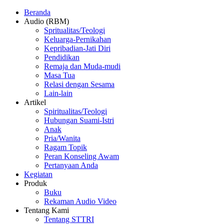
Beranda
Audio (RBM)
Spritualitas/Teologi
Keluarga-Pernikahan
Kepribadian-Jati Diri
Pendidikan
Remaja dan Muda-mudi
Masa Tua
Relasi dengan Sesama
Lain-lain
Artikel
Spiritualitas/Teologi
Hubungan Suami-Istri
Anak
Pria/Wanita
Ragam Topik
Peran Konseling Awam
Pertanyaan Anda
Kegiatan
Produk
Buku
Rekaman Audio Video
Tentang Kami
Tentang STTRI