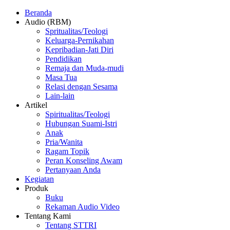
Beranda
Audio (RBM)
Spritualitas/Teologi
Keluarga-Pernikahan
Kepribadian-Jati Diri
Pendidikan
Remaja dan Muda-mudi
Masa Tua
Relasi dengan Sesama
Lain-lain
Artikel
Spiritualitas/Teologi
Hubungan Suami-Istri
Anak
Pria/Wanita
Ragam Topik
Peran Konseling Awam
Pertanyaan Anda
Kegiatan
Produk
Buku
Rekaman Audio Video
Tentang Kami
Tentang STTRI