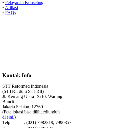
•
Pelayanan Konseling
•
Afiliasi
•
FAQs
Kontak Info
STT Reformed Indonesia
(STTRI, dulu STTRII)
Jl. Kemang Utara IX/10, Warung
Buncit
Jakarta Selatan, 12760
(Peta lokasi bisa dilihat/diunduh
di sini
.)
Telp
: (021) 7982819, 7990357