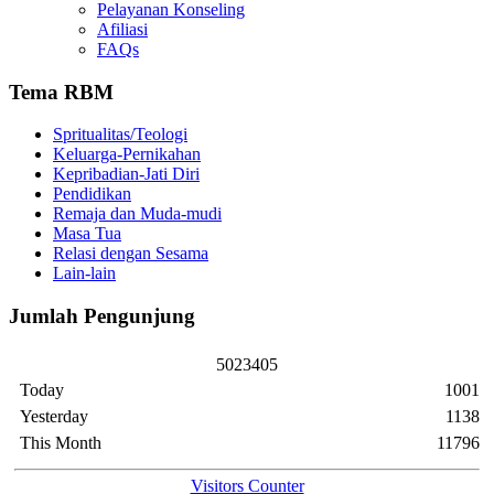
Pelayanan Konseling
Afiliasi
FAQs
Tema RBM
Spritualitas/Teologi
Keluarga-Pernikahan
Kepribadian-Jati Diri
Pendidikan
Remaja dan Muda-mudi
Masa Tua
Relasi dengan Sesama
Lain-lain
Jumlah Pengunjung
5
0
2
3
4
0
5
Today
1001
Yesterday
1138
This Month
11796
Visitors Counter