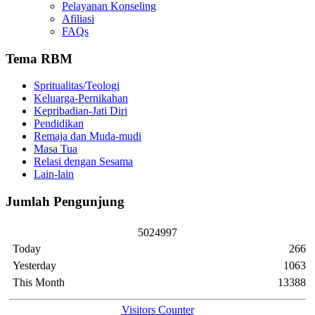
Pelayanan Konseling
Afiliasi
FAQs
Tema RBM
Spritualitas/Teologi
Keluarga-Pernikahan
Kepribadian-Jati Diri
Pendidikan
Remaja dan Muda-mudi
Masa Tua
Relasi dengan Sesama
Lain-lain
Jumlah Pengunjung
5
0
2
4
9
9
7
Today
266
Yesterday
1063
This Month
13388
Visitors Counter