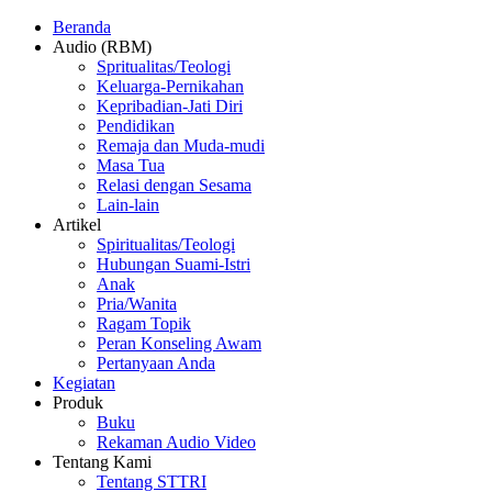
Beranda
Audio (RBM)
Spritualitas/Teologi
Keluarga-Pernikahan
Kepribadian-Jati Diri
Pendidikan
Remaja dan Muda-mudi
Masa Tua
Relasi dengan Sesama
Lain-lain
Artikel
Spiritualitas/Teologi
Hubungan Suami-Istri
Anak
Pria/Wanita
Ragam Topik
Peran Konseling Awam
Pertanyaan Anda
Kegiatan
Produk
Buku
Rekaman Audio Video
Tentang Kami
Tentang STTRI