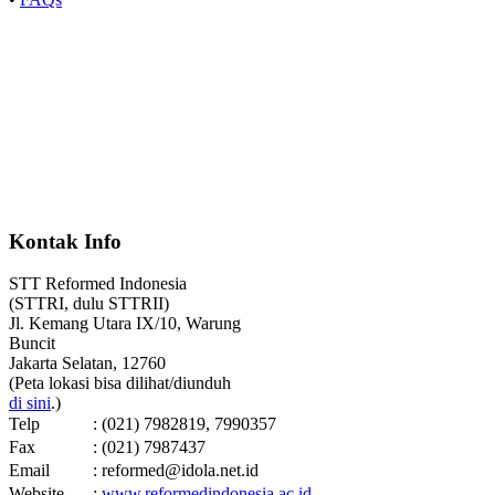
Kontak Info
STT Reformed Indonesia
(STTRI, dulu STTRII)
Jl. Kemang Utara IX/10, Warung
Buncit
Jakarta Selatan, 12760
(Peta lokasi bisa dilihat/diunduh
di sini
.)
Telp
: (021) 7982819, 7990357
Fax
: (021) 7987437
Email
: reformed@idola.net.id
Website
:
www.reformedindonesia.ac.id