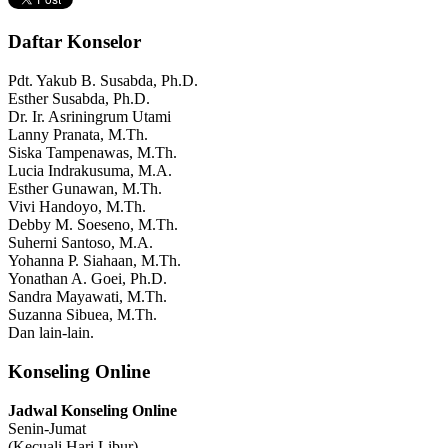
Daftar Konselor
Pdt. Yakub B. Susabda, Ph.D.
Esther Susabda, Ph.D.
Dr. Ir. Asriningrum Utami
Lanny Pranata, M.Th.
Siska Tampenawas, M.Th.
Lucia Indrakusuma, M.A.
Esther Gunawan, M.Th.
Vivi Handoyo, M.Th.
Debby M. Soeseno, M.Th.
Suherni Santoso, M.A.
Yohanna P. Siahaan, M.Th.
Yonathan A. Goei, Ph.D.
Sandra Mayawati, M.Th.
Suzanna Sibuea, M.Th.
Dan lain-lain.
Konseling Online
Jadwal Konseling Online
Senin-Jumat
(Kecuali Hari Libur)