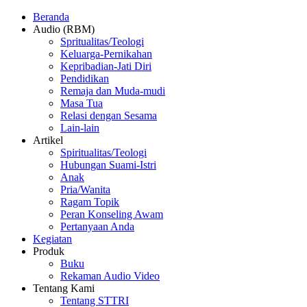
Beranda
Audio (RBM)
Spritualitas/Teologi
Keluarga-Pernikahan
Kepribadian-Jati Diri
Pendidikan
Remaja dan Muda-mudi
Masa Tua
Relasi dengan Sesama
Lain-lain
Artikel
Spiritualitas/Teologi
Hubungan Suami-Istri
Anak
Pria/Wanita
Ragam Topik
Peran Konseling Awam
Pertanyaan Anda
Kegiatan
Produk
Buku
Rekaman Audio Video
Tentang Kami
Tentang STTRI