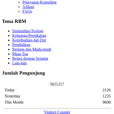
Pelayanan Konseling
Afiliasi
FAQs
Tema RBM
Spritualitas/Teologi
Keluarga-Pernikahan
Kepribadian-Jati Diri
Pendidikan
Remaja dan Muda-mudi
Masa Tua
Relasi dengan Sesama
Lain-lain
Jumlah Pengunjung
5
0
2
1
2
1
7
Today
2126
Yesterday
1235
This Month
9608
Visitors Counter